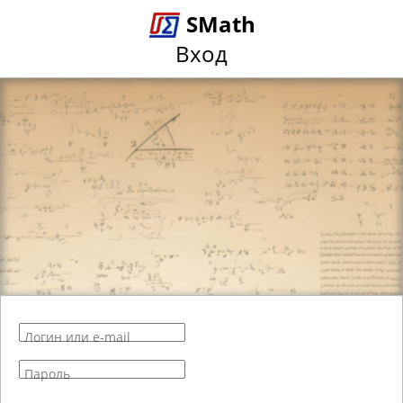
SMath
Вход
Логин или e-mail
Пароль