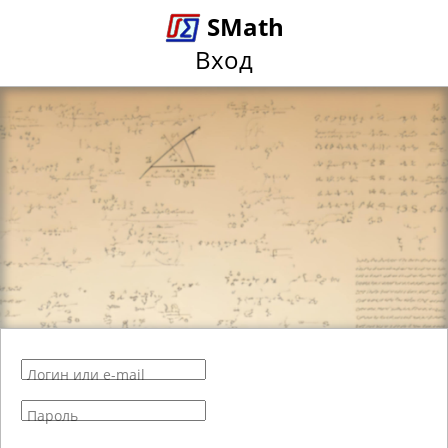
SMath
Вход
Логин или e-mail
Пароль