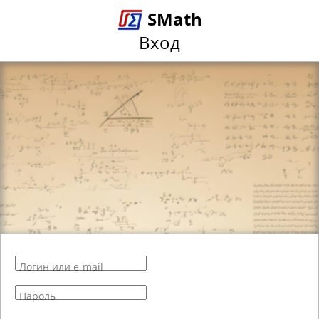
SMath
Вход
Логин или e-mail
Пароль