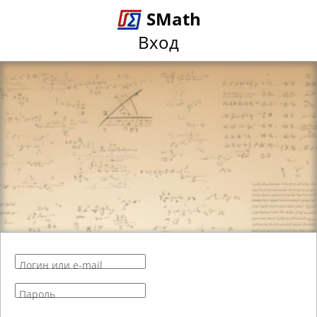
SMath
Вход
Логин или e-mail
Пароль