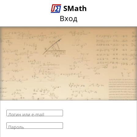
SMath
Вход
Логин или e-mail
Пароль