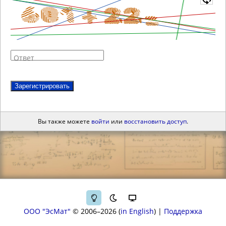
Ответ
Зарегистрировать
Вы также можете
войти
или
восстановить доступ
.
ООО "ЭсМат"
© 2006–2026
in English
|
Поддержка