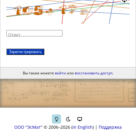
Ответ
Зарегистрировать
Вы также можете
войти
или
восстановить доступ
.
ООО "ЭсМат"
© 2006–2026
in English
|
Поддержка