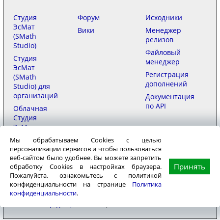
Студия
Форум
Исходники
ЭсМат
Вики
Менеджер
(SMath
релизов
Studio)
Файловый
Студия
менеджер
ЭсМат
Регистрация
(SMath
дополнений
Studio) для
организаций
Документация
по API
Облачная
Студия
ЭсМат
(SMath
Мы обрабатываем Cookies с целью
Studio)
персонализации сервисов и чтобы пользоваться
веб-сайтом было удобнее. Вы можете запретить
Принять
обработку Cookies в настройках браузера.
Купить
Пожалуйста, ознакомьтесь с политикой
конфиденциальности на странице
Политика
конфиденциальности
.
ООО «ЭсМат»
© 2006–2026
in English
用中文
|
Политика
конфиденциальности
|
Условия использования