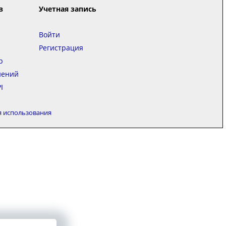
в
Учетная запись
Войти
Регистрация
р
нений
I
я использования