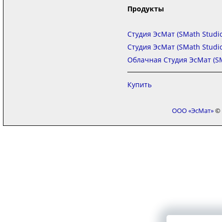
Продукты
Студия ЭсМат (SMath Studio
Студия ЭсМат (SMath Studi
Облачная Студия ЭсМат (SM
Купить
ООО «ЭсМат»
© 