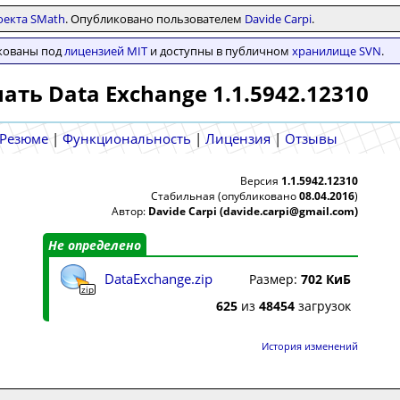
оекта SMath
. Опубликовано пользователем
Davide Carpi
.
икованы под
лицензией MIT
и доступны в публичном
хранилище SVN
.
ать Data Exchange 1.1.5942.12310
Резюме
|
Функциональность
|
Лицензия
|
Отзывы
Версия
1.1.5942.12310
Стабильная (опубликовано
08.04.2016
)
Автор:
Davide Carpi (davide.carpi@gmail.com)
Не определено
DataExchange.zip
Размер:
702 КиБ
zip
625
из
48454
загрузок
История изменений