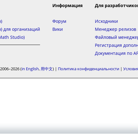
Информация
Для разработчико
)
Форум
Исходники
o) для организаций
Вики
Менеджер релизов
ath Studio)
Файловый менедже
Регистрация допол
Документация по AP
2006–2026
in English
用中文
|
Политика конфиденциальности
|
Услови