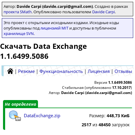
Автор:
Davide Carpi (davide.carpi@gmail.com)
. Создано в рамках
проекта SMath
. Опубликовано пользователем
Davide Carpi
.
Это проект с открытыми исходными кодами. Исходные коды
опубликованы под
лицензией MIT
и доступны в публичном
хранилище SVN
.
Скачать Data Exchange
1.1.6499.5086
|
Резюме
|
Функциональность
|
Лицензия
|
Отзывы
Версия
1.1.6499.5086
Стабильная (опубликовано
17.10.2017
)
Автор:
Davide Carpi (davide.carpi@gmail.com)
Не определено
DataExchange.zip
Размер:
448,73 КиБ
zip
2517
из
48450
загрузок