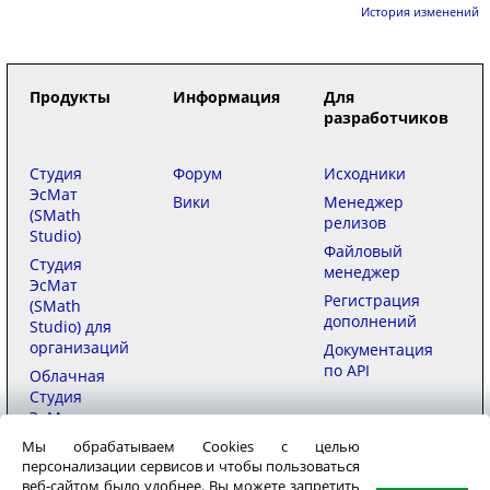
История изменений
Продукты
Информация
Для
разработчиков
Студия
Форум
Исходники
ЭсМат
Вики
Менеджер
(SMath
релизов
Studio)
Файловый
Студия
менеджер
ЭсМат
Регистрация
(SMath
дополнений
Studio) для
организаций
Документация
по API
Облачная
Студия
ЭсМат
(SMath
Мы обрабатываем Cookies с целью
Studio)
персонализации сервисов и чтобы пользоваться
веб-сайтом было удобнее. Вы можете запретить