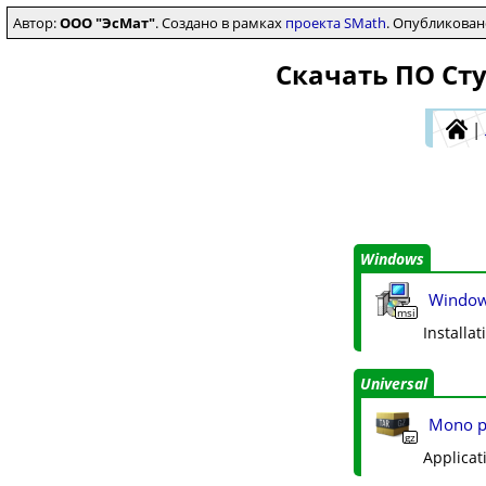
Автор:
ООО "ЭсМат"
. Создано в рамках
проекта SMath
. Опубликова
Скачать ПО Сту
|
Windows
Windows
msi
Installa
Universal
Mono pa
gz
Applicat