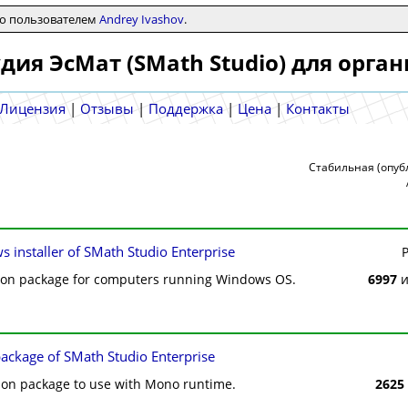
но пользователем
Andrey Ivashov
.
дия ЭсМат (SMath Studio) для орган
Лицензия
|
Отзывы
|
Поддержка
|
Цена
|
Контакты
Стабильная (опу
 installer of SMath Studio Enterprise
tion package for computers running Windows OS.
6997
и
ckage of SMath Studio Enterprise
ion package to use with Mono runtime.
2625