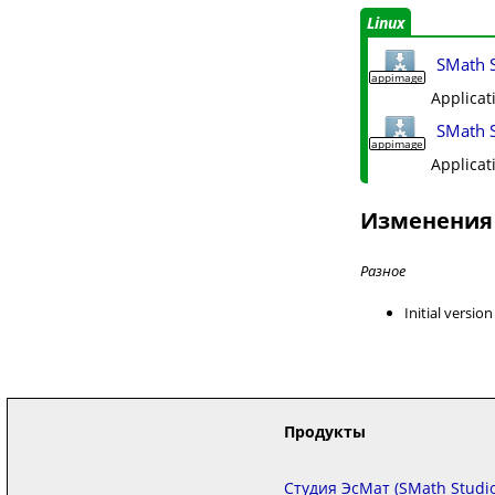
Linux
SMath S
appimage
Applicat
SMath S
appimage
Applicat
Изменения
Разное
Initial versio
Продукты
Студия ЭсМат (SMath Studio