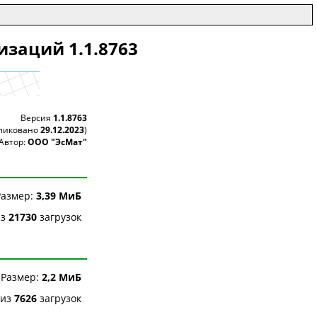
изаций 1.1.8763
Версия
1.1.8763
бликовано
29.12.2023
)
Автор:
ООО "ЭсМат"
Размер:
3,39 МиБ
з
21730
загрузок
Размер:
2,2 МиБ
из
7626
загрузок