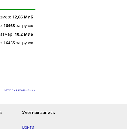
азмер:
12,66 МиБ
з
16463
загрузок
Размер:
10,2 МиБ
з
16455
загрузок
История изменений
в
Учетная запись
Войти