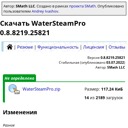
Автор:
SMath LLC
. Создано в рамках
проекта SMath
. Опубликовано
пользователем
Andrey Ivashov
.
Скачать WaterSteamPro
0.8.8219.25821
|
Резюме
|
Функциональность
|
Лицензия
|
Отзывы
Версия
0.8.8219.25821
Стабильная (опубликовано
03.07.2022
)
Автор:
SMath LLC
Не определено
WaterSteamPro.zip
Размер:
117,24 КиБ
zip
14
из
2189
загрузок
Изменения
Разное