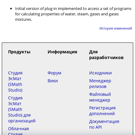
Initial version of plug-in implemented to access a set of programs
for calculating properties of water, steam, gases and gases
mixtures.
История изменений
Продукты
Информация
Для
разработчиков
Студия
Форум
Исходники
ЭсМат
Вики
Менеджер
(SMath
релизов
Studio)
Файловый
Студия
менеджер
ЭсМат
Регистрация
(SMath
дополнений
Studio) для
организаций
Документация
по API
Облачная
Студия