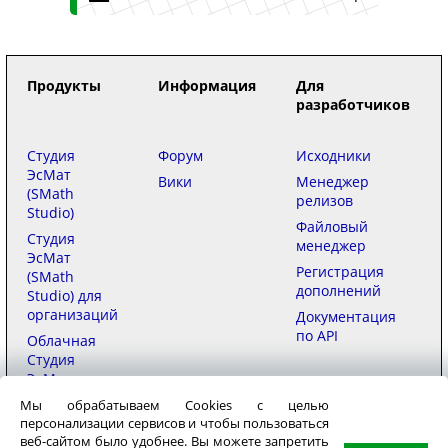
Продукты
Информация
Для
разработчиков
Студия
Форум
Исходники
ЭсМат
Вики
Менеджер
(SMath
релизов
Studio)
Файловый
Студия
менеджер
ЭсМат
Регистрация
(SMath
дополнений
Studio) для
организаций
Документация
по API
Облачная
Студия
ЭсМат
(SMath
Мы обрабатываем Cookies с целью
Studio)
персонализации сервисов и чтобы пользоваться
веб-сайтом было удобнее. Вы можете запретить