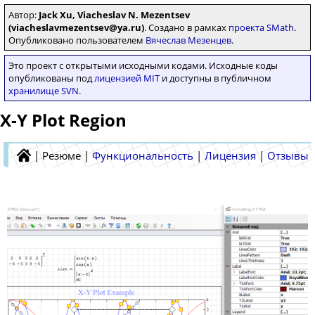
Автор:
Jack Xu, Viacheslav N. Mezentsev
(viacheslavmezentsev@ya.ru)
. Создано в рамках
проекта SMath
.
Опубликовано пользователем
Вячеслав Мезенцев
.
Это проект с открытыми исходными кодами. Исходные коды
опубликованы под
лицензией MIT
и доступны в публичном
хранилище SVN
.
X-Y Plot Region
|
Резюме
|
Функциональность
|
Лицензия
|
Отзывы