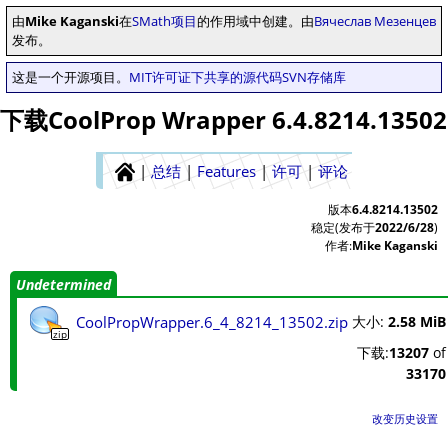
由
Mike Kaganski
在
SMath项目
的作用域中创建。由
Вячеслав Мезенцев
发布。
这是一个开源项目。
MIT许可证下共享的源代码
SVN存储库
下载CoolProp Wrapper 6.4.8214.13502
|
总结
|
Features
|
许可
|
评论
版本
6.4.8214.13502
稳定(发布于
2022/6/28
)
作者:
Mike Kaganski
Undetermined
CoolPropWrapper.6_4_8214_13502.zip
大小:
2.58 MiB
zip
下载:
13207
of
33170
改变历史设置