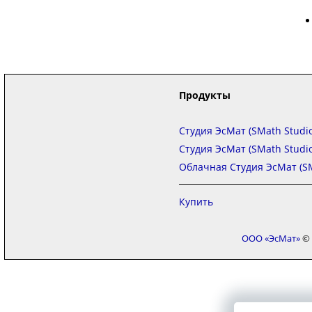
Продукты
Студия ЭсМат (SMath Studio
Студия ЭсМат (SMath Studi
Облачная Студия ЭсМат (SM
Купить
ООО «ЭсМат»
© 