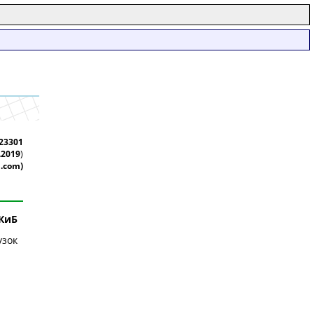
.23301
.2019
)
l.com)
 КиБ
узок