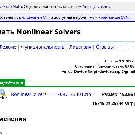
оекта SMath
. Опубликовано пользователем
Andrey Ivashov
.
икованы под
лицензией MIT
и доступны в публичном
хранилище SVN
.
ать Nonlinear Solvers
Резюме
|
Функциональность
|
Лицензия
|
Отзывы
Версия
1.1.7097
Стабильная (опубликовано
07.06
Автор:
Davide Carpi (davide.carpi@gmai
определено
NonlinearSolvers.1_1_7097_23301.zip
Размер:
193,66
zip
16745
из
25844
загр
менения
ое