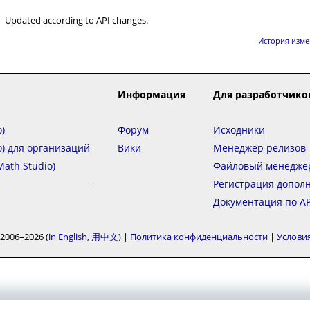
Updated according to API changes.
История изм
Информация
Для разработчико
)
Форум
Исходники
o) для организаций
Вики
Менеджер релизов
ath Studio)
Файловый менедже
Регистрация допол
Документация по AP
2006–2026
in English
用中文
|
Политика конфиденциальности
|
Услови