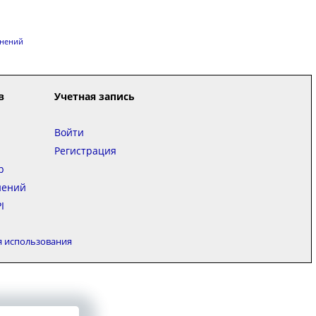
енений
в
Учетная запись
Войти
Регистрация
р
нений
I
я использования