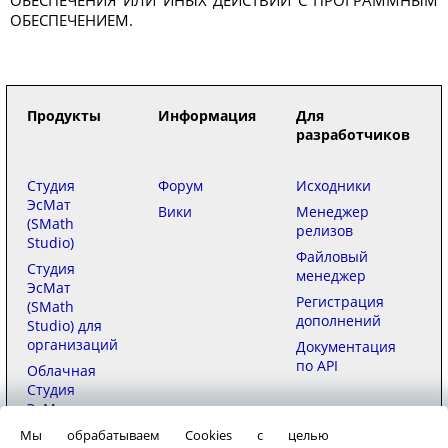
ОБЕСПЕЧЕНИЯ ИЛИ ИНЫХ ДЕЙСТВИЙ С ПРОГРАММНЫМ
ОБЕСПЕЧЕНИЕМ.
Продукты
Информация
Для
разработчиков
Студия
Форум
Исходники
ЭсМат
Вики
Менеджер
(SMath
релизов
Studio)
Файловый
Студия
менеджер
ЭсМат
Регистрация
(SMath
дополнений
Studio) для
организаций
Документация
по API
Облачная
Студия
ЭсМат
(SMath
Мы обрабатываем Cookies с целью
Studio)