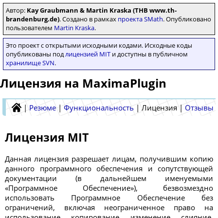
Автор:
Kay Graubmann & Martin Kraska (THB www.th-
brandenburg.de)
. Создано в рамках
проекта SMath
. Опубликовано
пользователем
Martin Kraska
.
Это проект с открытыми исходными кодами. Исходные коды
опубликованы под
лицензией MIT
и доступны в публичном
хранилище SVN
.
Лицензия на MaximaPlugin
|
Резюме
|
Функциональность
|
Лицензия
|
Отзывы
Лицензия MIT
Данная лицензия разрешает лицам, получившим копию
данного программного обеспечения и сопутствующей
документации (в дальнейшем именуемыми
«Программное Обеспечение»), безвозмездно
использовать Программное Обеспечение без
ограничений, включая неограниченное право на
использование, копирование, изменение, слияние,