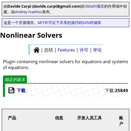
由
Davide Carpi (davide.carpi@gmail.com)
在
SMath项目
的作用域中创
建。由
Andrey Ivashov
发布。
这是一个开源项目。
MIT许可证下共享的源代码
SVN存储库
Nonlinear Solvers
|
总结
|
Features
|
许可
|
评论
Plugin containing nonlinear solvers for equations and systems
of equations.
稳定的版本
下载
下载:
25849
产品
信息
开发人员工具
账
户