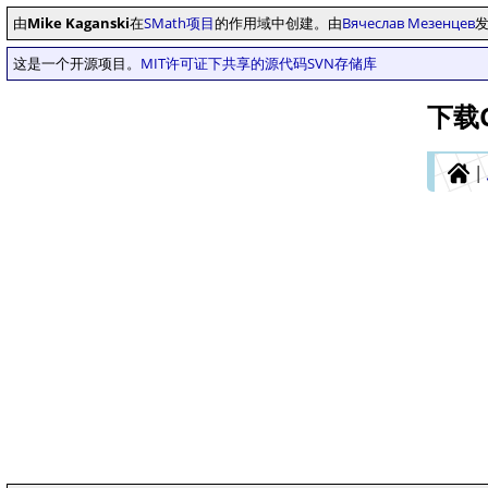
由
Mike Kaganski
在
SMath项目
的作用域中创建。由
Вячеслав Мезенцев
这是一个开源项目。
MIT许可证下共享的源代码
SVN存储库
下载Co
|