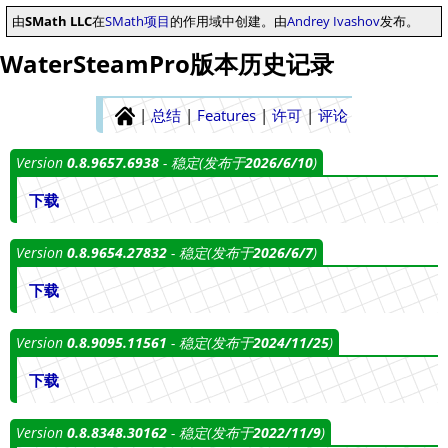
由
SMath LLC
在
SMath项目
的作用域中创建。由
Andrey Ivashov
发布。
WaterSteamPro版本历史记录
|
总结
|
Features
|
许可
|
评论
Version
0.8.9657.6938
- 稳定(发布于
2026/6/10
)
下载
Version
0.8.9654.27832
- 稳定(发布于
2026/6/7
)
下载
Version
0.8.9095.11561
- 稳定(发布于
2024/11/25
)
下载
Version
0.8.8348.30162
- 稳定(发布于
2022/11/9
)