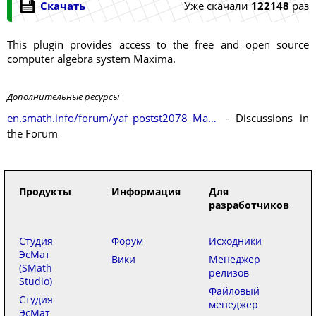
Скачать
Уже скачали
122148
раз
This plugin provides access to the free and open source
computer algebra system Maxima.
Дополнительные ресурсы
en.smath.info/forum/yaf_postst2078_Maxima-Plugin.aspx
- Discussions in
the Forum
Продукты
Информация
Для
разработчиков
Студия
Форум
Исходники
ЭсМат
Вики
Менеджер
(SMath
релизов
Studio)
Файловый
Студия
менеджер
ЭсМат