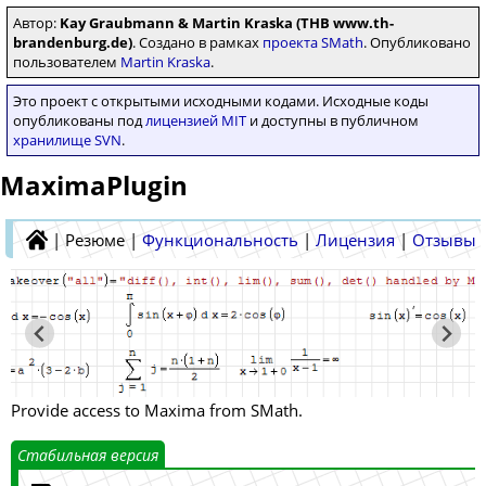
Автор:
Kay Graubmann & Martin Kraska (THB www.th-
brandenburg.de)
. Создано в рамках
проекта SMath
. Опубликовано
пользователем
Martin Kraska
.
Это проект с открытыми исходными кодами. Исходные коды
опубликованы под
лицензией MIT
и доступны в публичном
хранилище SVN
.
MaximaPlugin
|
Резюме
|
Функциональность
|
Лицензия
|
Отзывы
Provide access to Maxima from SMath.
Стабильная версия