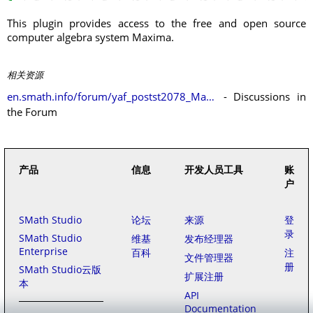
This plugin provides access to the free and open source
computer algebra system Maxima.
相关资源
en.smath.info/forum/yaf_postst2078_Maxima-Plugin.aspx
- Discussions in
the Forum
产品
信息
开发人员工具
账
户
SMath Studio
论坛
来源
登
录
SMath Studio
维基
发布经理器
Enterprise
百科
注
文件管理器
册
SMath Studio云版
扩展注册
本
API
Documentation